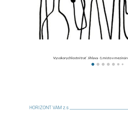
Vysokorychlostní trat´ Jihlava -1.místo v mezi
._________________________
HORIZONT VAM z.s