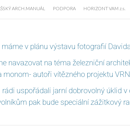
AŠSKÝ ARCH.MANUÁL
PODPORA
HORIZONT VAM z.s.
ip to main content
Skip to navigat
 máme v plánu výstavu fotografií Davi
avazovat na téma železniční architektur
a monom- autoři vítězného projektu VRN
ádi uspořádali jarní dobrovolný úklid v
níkům pak bude speciální zážitkový rau