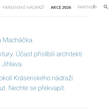
PARTNEŘI
KRÁSENSKÉ NÁDRAŽÍ
AKCE 2026
ion
da Macháčka.
y. Účast přislíbili architekti
 Jihlava.
 okolí Krásenského nádraží.
t. Nechte se překvapit
.