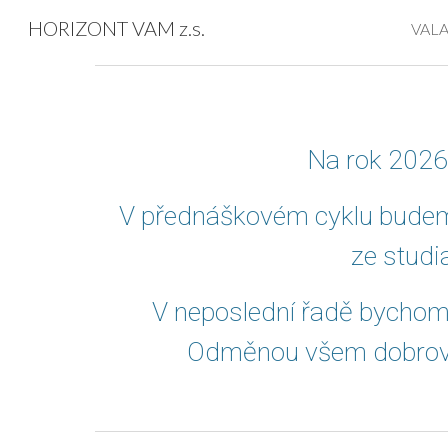
HORIZONT VAM z.s.
VAL
Sk
Na rok 2026
V přednáškovém cyklu budeme n
ze studi
V neposlední řadě bychom r
Odměnou všem dobrovol