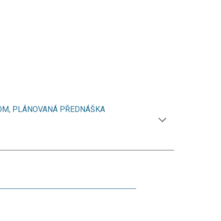
OM, PLÁNOVANÁ PŘEDNÁŠKA
____________________
____________
___