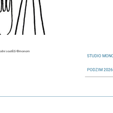
národní soutěži ©monom
STUDIO MON
PODZIM 2026
________________________________________________________