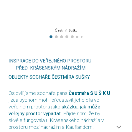
Čestmír Suška
INSPRACE DO VEŘEJNÉHO PROSTORU
PŘED KRÁSENSKÝM NÁDRAŽÍM
OBJEKTY SOCHAŘE ČESTMÍRA SUŠKY
Oslovili jsme sochaře pana
Čestmíra S
U Š K U
, zda bychom mohli představit jeho díla ve
veřejném prostoru jako
ukázku
, jak může
veřejný prostor vypadat
.
Přijde nám, že by
skvěle fungovala u Krásenského nádraží a v
prostoru mezi nádražím a Kauflandem.