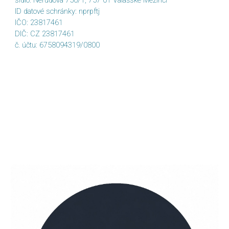
sídlo: Nerudova 750/1, 757 01 Valašské Meziříčí
ID datové schránky: nprpftj
IČO: 23817461
DIČ: CZ 23817461
č. účtu: 6758094319/0800