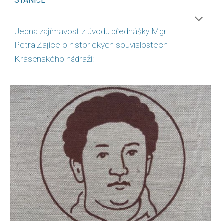
STANICE
Jedna zajímavost z úvodu přednášky Mgr.
Petra Zajíce o historických souvislostech
Krásenského nádraží: