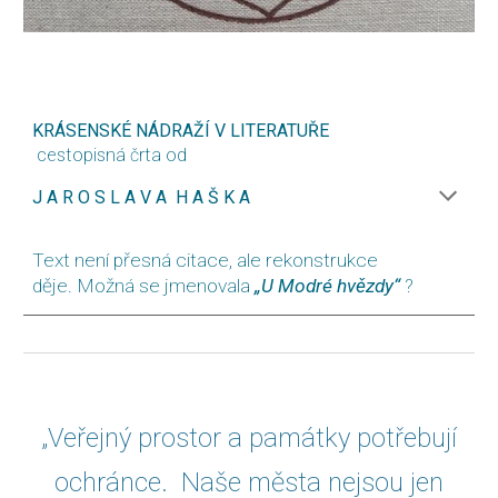
KRÁSENSKÉ NÁDRAŽÍ V LITERATUŘE
cestopisná črta od
J A R O S L A V A H A Š K A
Text není přesná citace, ale rekonstrukce
děje
.
Možná se jmenovala
„U Modré hvězdy“
?
„Veřejný prostor a památky potřebují
ochránce. Naše města nejsou jen