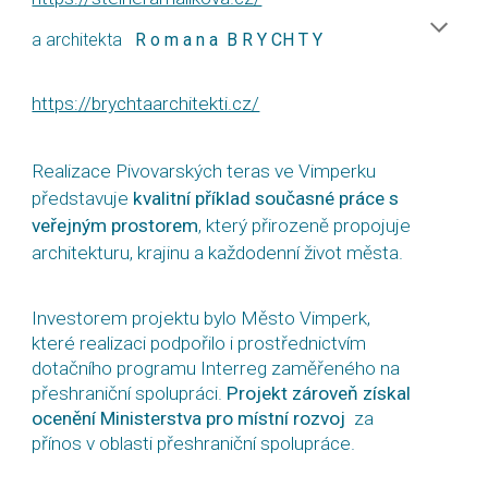
a architekta
R o m a n a B R Y CH T Y
https://brychtaarchitekti.cz/
Realizace Pivovarských teras ve Vimperku
představuje
kvalitní příklad současné práce s
veřejným prostorem
, který přirozeně propojuje
architekturu, krajinu a každodenní život města.
Investorem projektu bylo Město Vimperk,
které realizaci podpořilo i prostřednictvím
dotačního programu Interreg zaměřeného na
přeshraniční spolupráci.
Projekt zároveň získal
ocenění Ministerstva pro místní rozvoj
za
přínos v oblasti přeshraniční spolupráce.