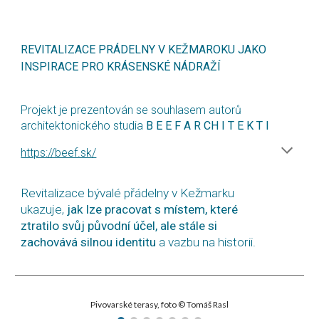
REVITALIZACE PRÁDELNY V KEŽMAROKU JAKO
INSPIRACE PRO KRÁSENSKÉ NÁDRAŽÍ
Projekt je prezentován se souhlasem autorů
architektonického studia
B E E F A R CH I T E K T I
https://beef.sk/
Revitalizace bývalé přádelny v Kežmarku
ukazuje,
jak lze pracovat s místem, které
ztratilo svůj původní účel, ale stále si
zachovává silnou identitu
a vazbu na historii.
Pivovarské terasy, foto © Tomáš Rasl