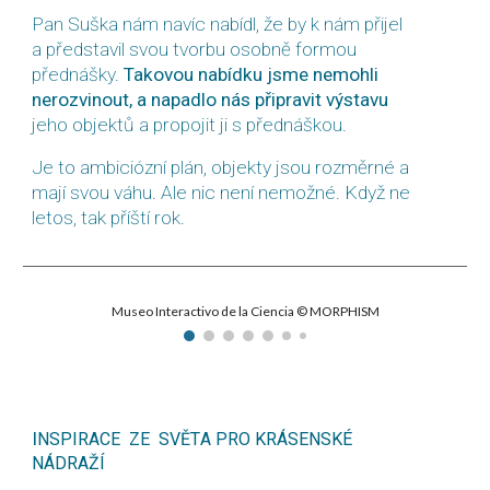
Pan Suška nám navíc nabídl, že by k nám přijel
a představil svou tvorbu osobně formou
přednášky.
Takovou nabídku jsme nemohli
nerozvinout, a napadlo nás připravit výstavu
jeho objektů a propojit ji s přednáškou.
Je to ambiciózní plán, objekty jsou rozměrné a
mají svou váhu. Ale nic není nemožné. Když ne
letos, tak příští rok.
Museo Interactivo de la Ciencia © MORPHISM
I
NSPIRACE
ZE
SVĚT
A PRO KRÁSENSKÉ
NÁDRAŽÍ