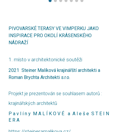
PIVOVARSKÉ TERASY VE VIMPERKU JAKO
INSPIRACE PRO OKOLÍ KRÁSENSKÉHO
NÁDRAŽÍ
1. místo v architektonické soutěži
2021
Steiner Malíková krajinářští architekti a
Roman
Brychta
A
rchitekti s.r.o.
Projekt je prezentován se souhlasem autorů :
krajinářských architektů
P a v l í n y M A L Í K O V É a A l e š e S T E I N
E R A
https://steineramalikova.cz/