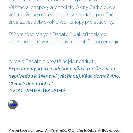
Vážíme si podpory architektky Aleny Carbolové a
věříme, že se nám v roce 2026 podaří společně
zrealizovat dobrovolné workshopy pro studenty.
P
řítomnost Malých Badatelů pak přinesla do
workshopu hravost, kreativitu a úplně jinou energii.
A Malé Badatele prostě nejde nesdílet.
„
Experimenty, které nadchnou děti a rodiče z nich
nepřivedou k šílenství (většinou).Věda doma? Ano.
Chaos? Jen trochu."
INSTAGRAM MALÍ BADATELÉ
Presentace architekta Ondřeje Tučka © Ondřej Tuček, STANICE 6, foto ©Viktor Tuček