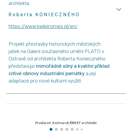
architekta
R o b e r t a K O N I E C Z N É H O
https://www.kwkpromes.pl/en/
Projekt přestavby historických městských
jatek na Galerii současného umění PLATO v
Ostravě od architekta Roberta Konieczného
představuje
mimořádně silný a kvalitní příklad
citlivé obnovy industriální památky
a její
adaptace pro nové kulturní využití.
Pradiareń, Kežmarok ©BEEF architekti