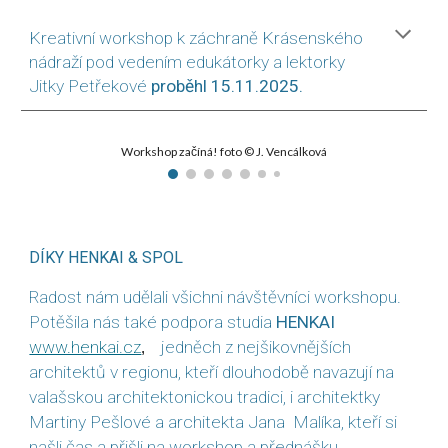
Kreativní workshop k záchraně Krásenského
nádraží pod vedením edukátorky a lektorky
Jitky Petřekové
proběhl 15.11.2025.
Workshop začíná! foto © J. Vencálková
DÍKY HENKAI & SPOL
Radost nám udělali všichni návštěvníci workshopu.
Potěšila nás také podpora studia
HENKAI
www.henkai.cz
jedněch z nejšikovnějších
,
architektů v regionu, kteří dlouhodobě navazují na
valašskou architektonickou tradici, i architektky
Martiny Pešlové a architekta Jana Malíka, kteří si
našli čas a přišli na workshop a přednášku.