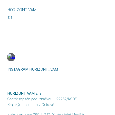
HORIZONT VAM
._____________________________________________
z.s
________________________________________________
________
____________
___
INSTAGRAM HORIZONT_VAM
HORIZONT VAM z. s.
Spolek zapsán pod značkou L 22262/KSOS
Krajským soudem v Ostravě.