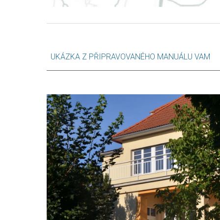
UKÁZKA Z PŘIPRAVOVANÉHO MANUÁLU VAM