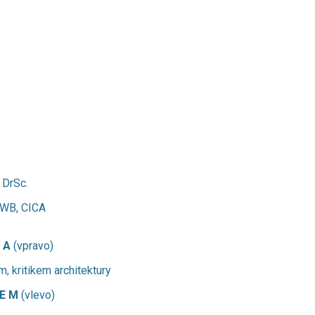
,
DrSc.
DWB, CICA
T A
(vpravo)
, kritikem architektury
 E M
(vlevo)