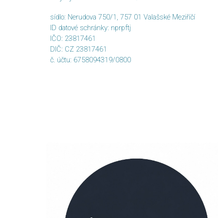
sídlo: Nerudova 750/1, 757 01 Valašské Meziříčí
ID datové schránky: nprpftj
IČO: 23817461
DIČ: CZ 23817461
č. účtu: 6758094319/0800