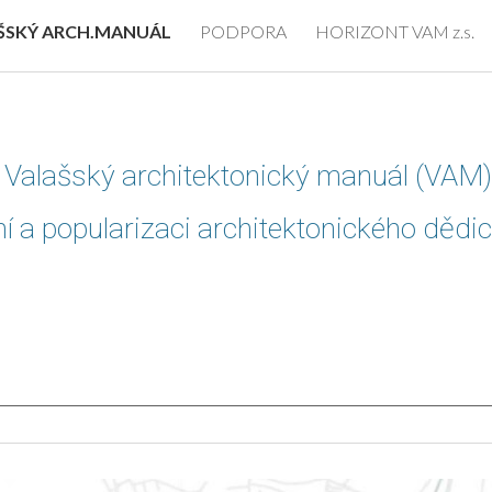
ŠSKÝ ARCH.MANUÁL
PODPORA
HORIZONT VAM z.s.
ip to main content
Skip to navigat
i Valašský architektonický manuál (VAM
í a popularizaci architektonického dědi