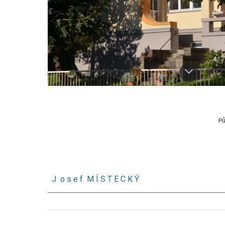
Pů
J o s e f M Í S T E C K Ý