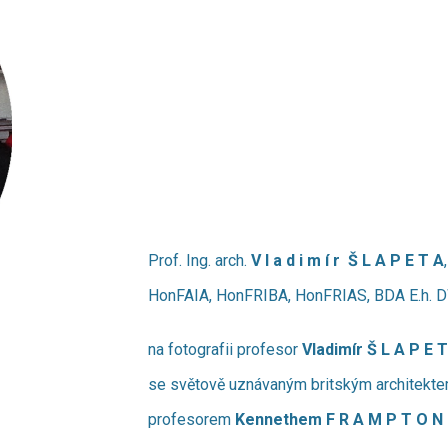
Prof. Ing. arch.
V l a d i m í r Š L A P E T A
HonFAIA, HonFRIBA, HonFRIAS, BDA E.h. 
na fotografii profesor
Vladimír Š L A P E 
se světově uznávaným britským architektem
profesorem
Kennethem F R A M P T O N